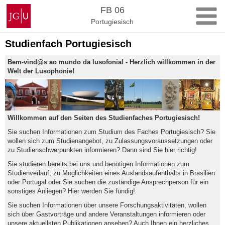
Zum
Johannes
FB 06
Inhalt
Gutenberg-
Portugiesisch
springen
Universität
Mainz
Studienfach Portugiesisch
Bem-vind@s ao mundo da lusofonia! - Herzlich willkommen in der
Welt der Lusophonie!
Willkommen auf den Seiten des Studienfaches Portugiesisch!
Sie suchen Informationen zum Studium des Faches Portugiesisch? Sie
wollen sich zum Studienangebot, zu Zulassungsvoraussetzungen oder
zu Studienschwerpunkten informieren? Dann sind Sie hier richtig!
Sie studieren bereits bei uns und benötigen Informationen zum
Studienverlauf, zu Möglichkeiten eines Auslandsaufenthalts in Brasilien
oder Portugal oder Sie suchen die zuständige Ansprechperson für ein
sonstiges Anliegen? Hier werden Sie fündig!
Sie suchen Informationen über unsere Forschungsaktivitäten, wollen
sich über Gastvorträge und andere Veranstaltungen informieren oder
unsere aktuellsten Publikationen ansehen? Auch Ihnen ein herzliches